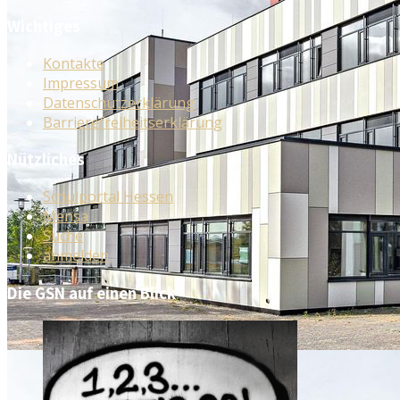
Wichtiges
Kontakte
Impressum
Datenschutzerklärung
Barrierefreiheitserklärung
Nützliches
Schulportal Hessen
Mensa
Suche
anmelden
Die GSN auf einen Blick