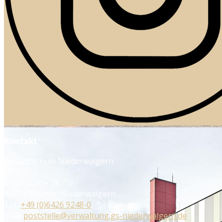
Kontakt
Gesamtschule Niederwalgern
Schulstraße 18
35096 Weimar-Niederwalgern
Tel.:
+49 (0)6426 9248-0
Mail:
poststelle@verwaltung.gs-niederwalgern.de