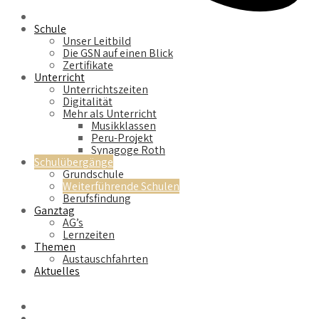
Schule
Unser Leitbild
Die GSN auf einen Blick
Zertifikate
Unterricht
Unterrichtszeiten
Digitalität
Mehr als Unterricht
Musikklassen
Peru-Projekt
Synagoge Roth
Schulübergänge
Grundschule
Weiterführende Schulen
Berufsfindung
Ganztag
AG’s
Lernzeiten
Themen
Austauschfahrten
Aktuelles