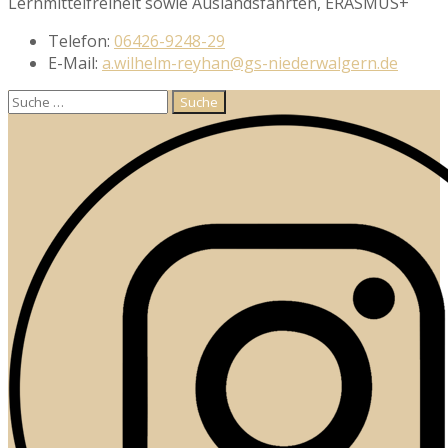
Lernmittelfreiheit sowie Auslandsfahrten, ERASMUS+
Telefon:
06426-9248-29
E-Mail:
a.wilhelm-reyhan@gs-niederwalgern.de