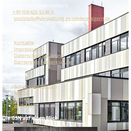
35096 Weimar-Niederwalgern
Tel.:
+49 (0)6426 9248-0
Mail:
poststelle@verwaltung.gs-niederwalgern.de
Wichtiges
Kontakte
Impressum
Datenschutzerklärung
Barrierefreiheitserklärung
Nützliches
Schulportal Hessen
Mensa
Suche
anmelden
Die GSN auf einen Blick