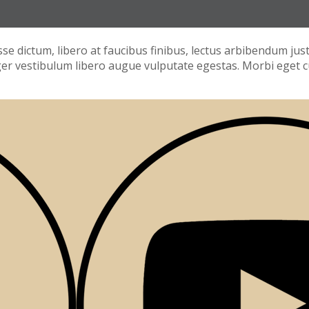
isse dictum, libero at faucibus finibus, lectus arbibendum jus
eger vestibulum libero augue vulputate egestas. Morbi eget c