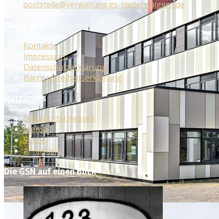
Mail:
poststelle@verwaltung.gs-niederwalgern.de
Wichtiges
Kontakte
Impressum
Datenschutzerklärung
Barrierefreiheitserklärung
Nützliches
Schulportal Hessen
Mensa
Suche
anmelden
Die GSN auf einen Blick