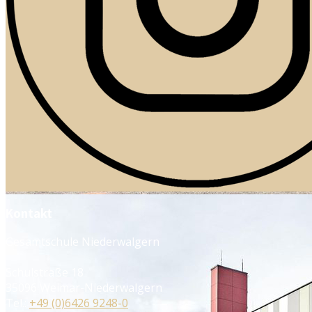
Kontakt
Gesamtschule Niederwalgern
Schulstraße 18
35096 Weimar-Niederwalgern
Tel.:
+49 (0)6426 9248-0