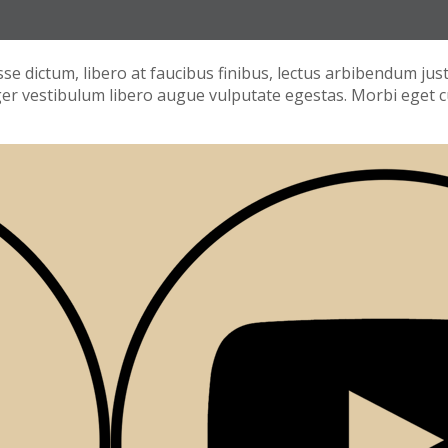
isse dictum, libero at faucibus finibus, lectus arbibendum jus
eger vestibulum libero augue vulputate egestas. Morbi eget c