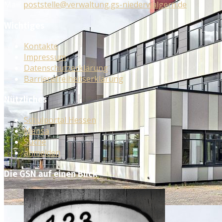
Mail:
poststelle@verwaltung.gs-niederwalgern.de
Wichtiges
Kontakte
Impressum
Datenschutzerklärung
Barrierefreiheitserklärung
Nützliches
Schulportal Hessen
Mensa
Suche
anmelden
Die GSN auf einen Blick