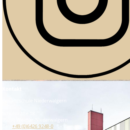
Kontakt
Gesamtschule Niederwalgern
Schulstraße 18
35096 Weimar-Niederwalgern
Tel.:
+49 (0)6426 9248-0