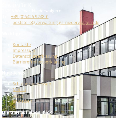
Schulstraße 18
35096 Weimar-Niederwalgern
Tel.:
+49 (0)6426 9248-0
Mail:
poststelle@verwaltung.gs-niederwalgern.de
Wichtiges
Kontakte
Impressum
Datenschutzerklärung
Barrierefreiheitserklärung
Nützliches
Schulportal Hessen
Mensa
Suche
anmelden
Die GSN auf einen Blick